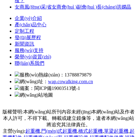
獲？
女商風(fēng)采|省女商會(huì )副會(huì )長(cháng)洪嫻晶
企業(yè)介紹
產(chǎn)品中心
定制工程
發(fā)展歷程
新聞資訊
服務(wù)支持
榮譽(yù)資質(zhì)
聯(lián)系我們
服務(wù)熱線(xiàn)：13788879879
網(wǎng)址：
wap.cowalking.com.cn
備案：
閩ICP備19003513號-1
網(wǎng)站地圖
版權聲明:本網(wǎng)站所刊內容未經(jīng)本網(wǎng)站及作者
本人許可，不得下載、轉載或建立鏡像等，違者本網(wǎng)站
將追究其法律責任。
主營(yíng):
起重機
,
門(mén)式起重機
,
橋式起重機
,
單梁起重機
,
起