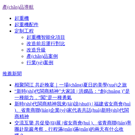
產(chǎn)品導航
起重機
起重機配件
定制工程
起重機智能化項目
改造前后運行對比
改造升級
產(chǎn)品案例
行業(yè)案例
推薦新聞
相聚閩江 共赴晚宴｜一場(chǎng)夏日的美學(xué)之旅
“新時(shí)代閩商精神”大家談 | 洪嫻晶：“創(chuàng )”是
一種能力，“闖”是一種勇氣
新時(shí)代閩商精神我來(lái)說(shuō) | 福建省女商會(huì
)、省青商聯(lián)企業(yè)家代表共話(huà)新時(shí)代閩
商精神
交流互鑒 共促發(fā)展 |省女商會(huì )、省青商聯(lián)率
團赴龍巖考察，行程滿(mǎn)滿(mǎn)的兩天有什么收