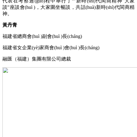
代表在考察過(guò)程中舉行了“‘新時(shí)代閩商精神’大家
談”座談會(huì )，大家圍坐暢談，共話(huà)新時(shí)代閩商精
神。
黃丹青
福建省總商會(huì )副會(huì )長(cháng)
福建省女企業(yè)家商會(huì )會(huì )長(cháng)
融匯（福建）集團有限公司總裁