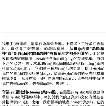
我來(lái)自龍巖，龍巖作為革命圣地，不僅留下了許多紅色基
因，還孕育了艱苦奮斗的老區精神。
我覺(jué)得
“老區精
神”跟“新時(shí)代閩商精神”有很多地方都是相通的，
比如報
效祖國的家國情懷、愛(ài)拼會(huì )贏(yíng)的英雄氣概、自強
不息的頑強斗志，求真務(wù)實(shí)開(kāi)拓創(chuàng )新的
科學(xué)態(tài)度。它們是一種無(wú)形的力量，指引著(zhù)
我們的實(shí)踐和行動(dòng)，塑造著(zhù)我們的意志品格和
胸懷境界，尤其在當下盛行焦慮的時(shí)代，這些精神更值得
我們去學(xué)習、去領(lǐng)悟、去踐行。
守業(yè)更比創(chuàng )業(yè)難，
在艱難的時(shí)候更應該傳
承新時(shí)代閩商精神，將其與我們的企業(yè)文化有機結合
并指導實(shí)踐。比如，我所從事的地產(chǎn)行業(yè)，它的