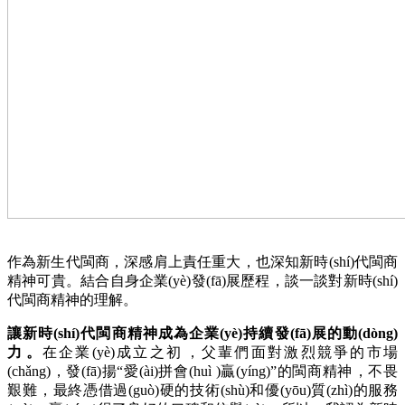
作為新生代閩商，深感肩上責任重大，也深知新時(shí)代閩商
精神可貴。結合自身企業(yè)發(fā)展歷程，談一談對新時(shí)
代閩商精神的理解。
讓新時(shí)代閩商精神成為企業(yè)持續發(fā)展的動(dòng)
力。
在企業(yè)成立之初，父輩們面對激烈競爭的市場
(chǎng)，發(fā)揚
“愛(ài)拼會(huì )贏(yíng)”的閩商精神，不畏
艱難，最終憑借過(guò)硬的技術(shù)和優(yōu)質(zhì)的服務