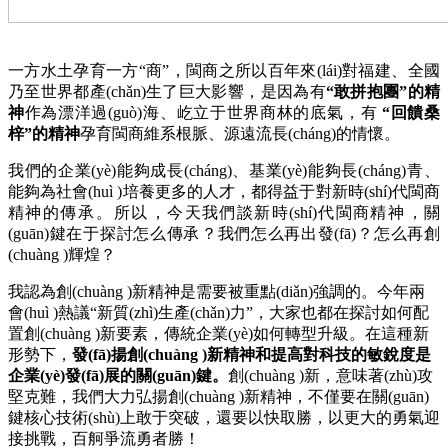
一方水土孕育一方
“商”，閩商之所以百年來(lái)對福建、全國
乃至世界都產(chǎn)生了巨大影響，是因為有
“敢拼抱團”的精
神
作為漂洋過(guò)海、屹立于世界商林的底氣，有
“回饋桑
梓”的精神
孕育閩商維系根脈、源遠流長(cháng)的情懷。
我們的企業(yè)能夠成長(cháng)、基業(yè)能夠長(cháng)青、
能夠為社會(huì )培養更多的人才，都得益于對新時(shí)代閩商
精神的傳承。所以，今天我們談新時(shí)代閩商精神，關
(guān)鍵在于探討怎么傳承？我們怎么再出發(fā)？怎么再創
(chuàng )輝煌？
我認為創(chuàng )新精神是需要被重點(diǎn)強調的。今年兩
會(huì )熱議
“新質(zhì)生產(chǎn)力”，大家也都在探討如何配
置創(chuàng )新要素，傳統企業(yè)如何轉型升級。在這種新
形勢下，
發(fā)揚創(chuàng )新精神和提高對科技的敏銳度是
企業(yè)發(fā)展的關(guān)鍵。
創(chuàng )新，意味著(zhù)攻
堅克難，我們大力弘揚創(chuàng )新精神，不僅要在關(guān)
鍵核心技術(shù)上敢于突破，還要以快取勝，以更大的勇氣迎
接挑戰，百舸爭流勇者勝！