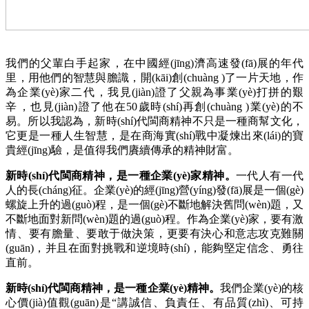
我們的父輩白手起家，在中國經(jīng)濟高速發(fā)展的年代
里，用他們的智慧與膽識，開(kāi)創(chuàng )了一片天地，作
為企業(yè)家二代，我見(jiàn)證了父親為事業(yè)打拼的艱
辛，也見(jiàn)證了他在
50歲時(shí)再創(chuàng )業(yè)的不
易。所以我認為，新時(shí)代閩商精神不只是一種商幫文化，
它更是一種人生智慧，是在商海實(shí)戰中凝煉出來(lái)的寶
貴經(jīng)驗，是值得我們賡續傳承的精神財富。
新時(shí)代閩商精神，是一種企業(yè)家精神。
一代人有一代
人的長(cháng)征。企業(yè)的經(jīng)營(yíng)發(fā)展是一個(gè)
螺旋上升的過(guò)程，是一個(gè)不斷地解決舊問(wèn)題，又
不斷地面對新問(wèn)題的過(guò)程。作為企業(yè)家，要有激
情、要有膽量、要敢于做決策，更要有決心和意志攻克難關
(guān)，并且在面對挑戰和逆境時(shí)，能夠堅定信念、勇往
直前。
新時(shí)代閩商精神，是一種企業(yè)精神。
我們企業(yè)的核
心價(jià)值觀(guān)是
“講誠信、負責任、有品質(zhì)、可持