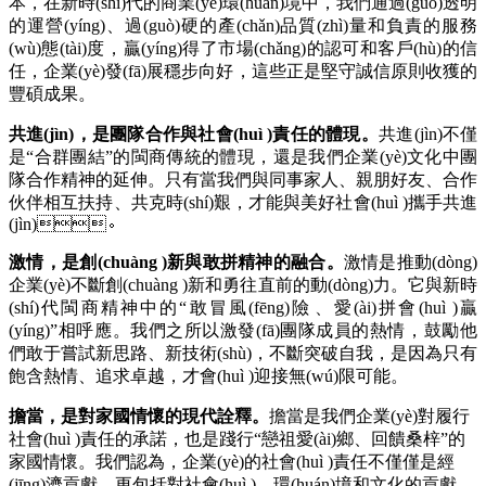
本，在新時(shí)代的商業(yè)環(huán)境中，我們通過(guò)透明
的運營(yíng)、過(guò)硬的產(chǎn)品質(zhì)量和負責的服務
(wù)態(tài)度，贏(yíng)得了市場(chǎng)的認可和客戶(hù)的信
任，企業(yè)發(fā)展穩步向好，這些正是堅守誠信原則收獲的
豐碩成果。
共進(jìn)，是團隊合作與社會(huì )責任的體現。
共進(jìn)不僅
是
“合群團結”的閩商傳統的體現，還是我們企業(yè)文化中團
隊合作精神的延伸。只有當我們與同事家人、親朋好友、合作
伙伴相互扶持、共克時(shí)艱，才能與美好社會(huì )攜手共進
(jìn)。
激情，是創(chuàng )新與敢拼精神的融合。
激情是推動(dòng)
企業(yè)不斷創(chuàng )新和勇往直前的動(dòng)力。它與新時
(shí)代閩商精神中的
“敢冒風(fēng)險、愛(ài)拼會(huì )贏
(yíng)”相呼應。我們之所以激發(fā)團隊成員的熱情，鼓勵他
們敢于嘗試新思路、新技術(shù)，不斷突破自我，是因為只有
飽含熱情、追求卓越，才會(huì )迎接無(wú)限可能。
擔當，是對家國情懷的現代詮釋。
擔當是我們企業(yè)對履行
社會(huì )責任的承諾，也是踐行
“戀祖愛(ài)鄉、回饋桑梓”的
家國情懷。我們認為，企業(yè)的社會(huì )責任不僅僅是經
(jīng)濟貢獻，更包括對社會(huì )、環(huán)境和文化的貢獻。