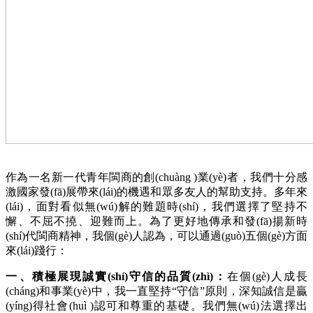
作為一名新一代青年閩商的創(chuàng )業(yè)者，我們十分感
激國家發(fā)展帶來(lái)的機遇和眾多友人的幫助支持。多年來
(lái)，面對看似無(wú)解的難題時(shí)，我們選擇了堅持不
懈、不屈不撓、迎難而上。為了更好地傳承和發(fā)揚新時
(shí)代閩商精神，我個(gè)人認為，可以通過(guò)五個(gè)方面
來(lái)踐行：
一、積極展現誠實(shí)守信的品質(zhì)：
在個(gè)人成長
(cháng)和事業(yè)中，我一直堅持
“守信”原則，深知誠信是贏
(yíng)得社會(huì )認可和尊重的基礎。我們無(wú)法選擇出