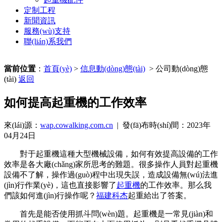
定制工程
新聞資訊
服務(wù)支持
聯(lián)系我們
當前位置
：
首頁(yè)
>
信息動(dòng)態(tài)
> 公司動(dòng)態
(tài)
返回
如何提高起重機的工作效率
來(lái)源：
wap.cowalking.com.cn
| 發(fā)布時(shí)間：2023年
04月24日
對于起重機這種大型機械設備，如何有效提高設備的工作
效率是各大廠(chǎng)家所思考的難題。很多操作人員對起重機
設備不了解，操作過(guò)程中出現失誤，造成設備無(wú)法進
(jìn)行作業(yè)，這也直接影響了
起重機
的工作效率。那么我
們該如何進(jìn)行操作呢？
福建科杰
起重給出了答案。
首先是能否使用抓斗問(wèn)題。起重機是一常見(jiàn)和