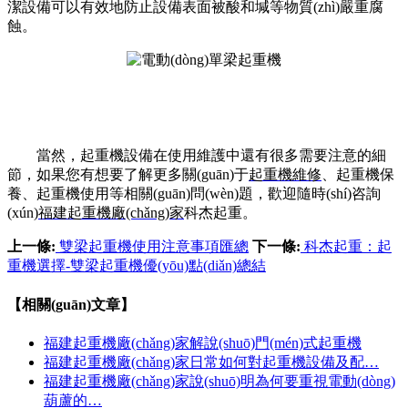
潔設備可以有效地防止設備表面被酸和堿等物質(zhì)嚴重腐
蝕。
當然，起重機設備在使用維護中還有很多需要注意的細
節，如果您有想要了解更多關(guān)于
起重機維修
、起重機保
養、起重機使用等相關(guān)問(wèn)題，歡迎隨時(shí)咨詢
(xún)
福建起重機廠(chǎng)家
科杰起重。
上一條:
雙梁起重機使用注意事項匯總
下一條:
科杰起重：起
重機選擇-雙梁起重機優(yōu)點(diǎn)總結
【相關(guān)文章】
福建起重機廠(chǎng)家解說(shuō)門(mén)式起重機
福建起重機廠(chǎng)家日常如何對起重機設備及配…
福建起重機廠(chǎng)家說(shuō)明為何要重視電動(dòng)
葫蘆的…