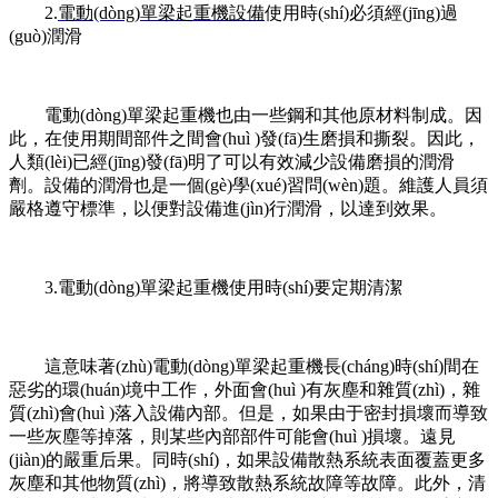
2.
電動(dòng)單梁起重機設備
使用時(shí)必須經(jīng)過
(guò)潤滑
電動(dòng)單梁起重機也由一些鋼和其他原材料制成。因
此，在使用期間部件之間會(huì )發(fā)生磨損和撕裂。因此，
人類(lèi)已經(jīng)發(fā)明了可以有效減少設備磨損的潤滑
劑。設備的潤滑也是一個(gè)學(xué)習問(wèn)題。維護人員須
嚴格遵守標準，以便對設備進(jìn)行潤滑，以達到效果。
3.電動(dòng)單梁起重機使用時(shí)要定期清潔
這意味著(zhù)電動(dòng)單梁起重機長(cháng)時(shí)間在
惡劣的環(huán)境中工作，外面會(huì )有灰塵和雜質(zhì)，雜
質(zhì)會(huì )落入設備內部。但是，如果由于密封損壞而導致
一些灰塵等掉落，則某些內部部件可能會(huì )損壞。遠見
(jiàn)的嚴重后果。同時(shí)，如果設備散熱系統表面覆蓋更多
灰塵和其他物質(zhì)，將導致散熱系統故障等故障。此外，清