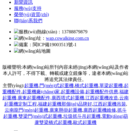
新聞資訊
服務(wù)支持
榮譽(yù)資質(zhì)
聯(lián)系我們
服務(wù)熱線(xiàn)：13788879879
網(wǎng)址：
wap.cowalking.com.cn
備案：
閩ICP備19003513號-1
網(wǎng)站地圖
版權聲明:本網(wǎng)站所刊內容未經(jīng)本網(wǎng)站及作者
本人許可，不得下載、轉載或建立鏡像等，違者本網(wǎng)站
將追究其法律責任。
主營(yíng):
起重機
,
門(mén)式起重機
,
橋式起重機
,
單梁起重機
,
起
重機配件
,
起重機廠(chǎng)家
,
起重機設備,
起重機配件供應,
福建
起重機,
廣東起重機配件,
廣西塔式起重機
,
江西起重機改造
,
云南
起重機定制工程
,
福建起重機那個(gè)品牌好
,
江西起重機吊裝
,
云南龍門(mén)起重機
,
廣東懸掛起重機
,
廣西起重機維修
,
抓斗
起重機
,
雙梁門(mén)式起重機
,
垃圾抓斗吊起重機
,
電動(dòng)葫
蘆雙梁橋式起重機
,
歐式起重機