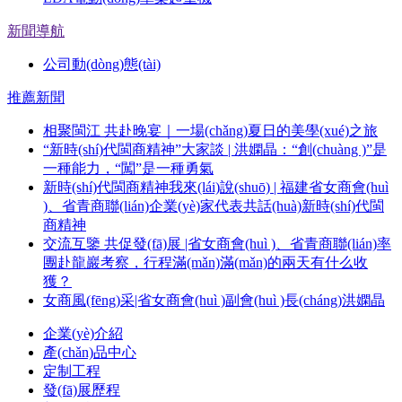
新聞導航
公司動(dòng)態(tài)
推薦新聞
相聚閩江 共赴晚宴｜一場(chǎng)夏日的美學(xué)之旅
“新時(shí)代閩商精神”大家談 | 洪嫻晶：“創(chuàng )”是
一種能力，“闖”是一種勇氣
新時(shí)代閩商精神我來(lái)說(shuō) | 福建省女商會(huì
)、省青商聯(lián)企業(yè)家代表共話(huà)新時(shí)代閩
商精神
交流互鑒 共促發(fā)展 |省女商會(huì )、省青商聯(lián)率
團赴龍巖考察，行程滿(mǎn)滿(mǎn)的兩天有什么收
獲？
女商風(fēng)采|省女商會(huì )副會(huì )長(cháng)洪嫻晶
企業(yè)介紹
產(chǎn)品中心
定制工程
發(fā)展歷程