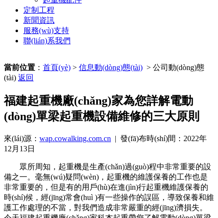
定制工程
新聞資訊
服務(wù)支持
聯(lián)系我們
當前位置
：
首頁(yè)
>
信息動(dòng)態(tài)
> 公司動(dòng)態
(tài)
返回
福建起重機廠(chǎng)家為您詳解電動
(dòng)單梁起重機設備維修的三大原則
來(lái)源：
wap.cowalking.com.cn
| 發(fā)布時(shí)間：2022年
12月13日
眾所周知，起重機是生產(chǎn)過(guò)程中非常重要的設
備之一。毫無(wú)疑問(wèn)，起重機的維護保養的工作也是
非常重要的，但是有的用戶(hù)在進(jìn)行起重機維護保養的
時(shí)候，經(jīng)常會(huì )有一些操作的誤區，導致保養和維
護工作處理的不當，對我們造成非常嚴重的經(jīng)濟損失。
今天
福建起重機廠(chǎng)家
科杰起重帶您了解電動(dòng)單梁